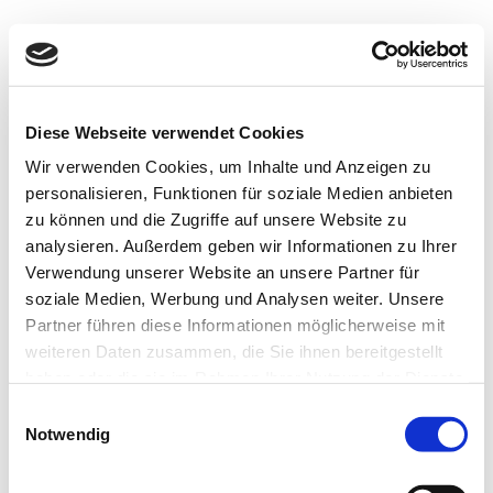
Diese Webseite verwendet Cookies
Wir verwenden Cookies, um Inhalte und Anzeigen zu
personalisieren, Funktionen für soziale Medien anbieten
Dieser Kongress wird nicht mehr
zu können und die Zugriffe auf unsere Website zu
durchgeführt
analysieren. Außerdem geben wir Informationen zu Ihrer
Verwendung unserer Website an unsere Partner für
soziale Medien, Werbung und Analysen weiter. Unsere
Partner führen diese Informationen möglicherweise mit
weiteren Daten zusammen, die Sie ihnen bereitgestellt
haben oder die sie im Rahmen Ihrer Nutzung der Dienste
gesammelt haben. Sie können jederzeit die Cookie-
Einwilligungsauswahl
Einstellungen widerrufen oder ändern:
Cookie-
Notwendig
Einstellungen
. Es befindet sich auch ein Link in der
Fußzeile zu den Einstellungen der Cookies um diese